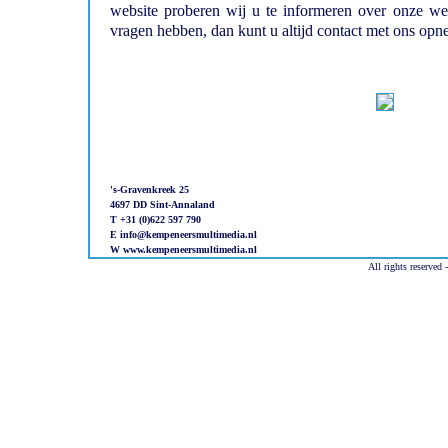
website proberen wij u te informeren over onze 
vragen hebben, dan kunt u altijd contact met ons op
's-Gravenkreek 25
4697 DD Sint-Annaland
T +31 (0)622 597 790
E info@kempeneersmultimedia.nl
W www.kempeneersmultimedia.nl
All rights reserved